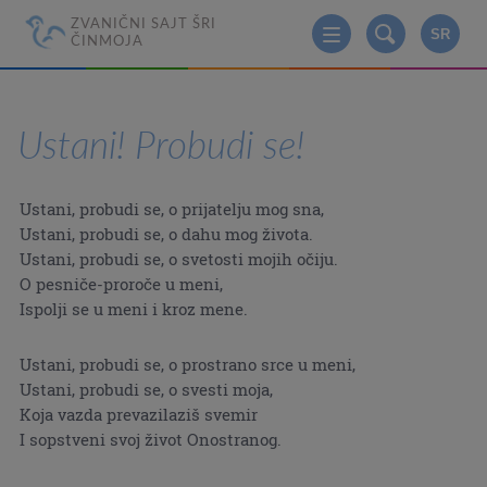
ZVANIČNI SAJT ŠRI
SR
ČINMOJA
Ustani! Probudi se!
Ustani, probudi se, o prijatelju mog sna,
Ustani, probudi se, o dahu mog života.
Ustani, probudi se, o svetosti mojih očiju.
O pesniče-proroče u meni,
Ispolji se u meni i kroz mene.
Ustani, probudi se, o prostrano srce u meni,
Ustani, probudi se, o svesti moja,
Koja vazda prevazilaziš svemir
I sopstveni svoj život Onostranog.