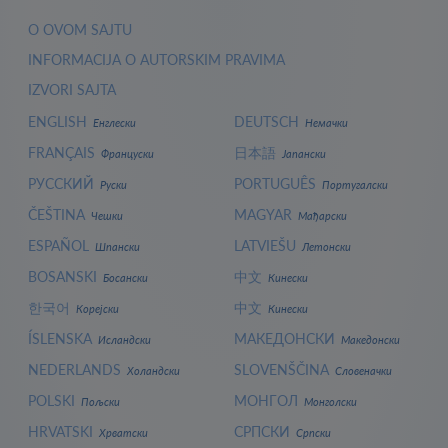
O OVOM SAJTU
INFORMACIJA O AUTORSKIM PRAVIMA
IZVORI SAJTA
ENGLISH
DEUTSCH
Енглески
Немачки
FRANÇAIS
日本語
Француски
Јапански
РУССКИЙ
PORTUGUÊS
Руски
Португалски
ČEŠTINA
MAGYAR
Чешки
Мађарски
ESPAÑOL
LATVIEŠU
Шпански
Летонски
BOSANSKI
中文
Босански
Кинески
한국어
中文
Корејски
Кинески
ÍSLENSKA
МАКЕДОНСКИ
Исландски
Македонски
NEDERLANDS
SLOVENŠČINA
Холандски
Словеначки
POLSKI
МОНГОЛ
Пољски
Монголски
HRVATSKI
СРПСКИ
Хрватски
Српски