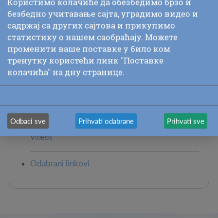
Користимо колачиће да обезбедимо брзо и
безбедно учитавање сајта, уградимо видео и
Music Recordings
садржај са других сајтова и прикупимо
Muzika i duhovnost
статистику о нашем саобраћају. Можете
Plays
променити ваше поставке у било ком
тренутку користећи линк "Поставке
Poezija i aforizmi
колачића" на дну странице.
Sportovi
Sri Chinmoy Answers
Stories
Odbaci sve
Prihvati odabrane
Prihvati sve
Talks
Videos
Odabrani linkovi