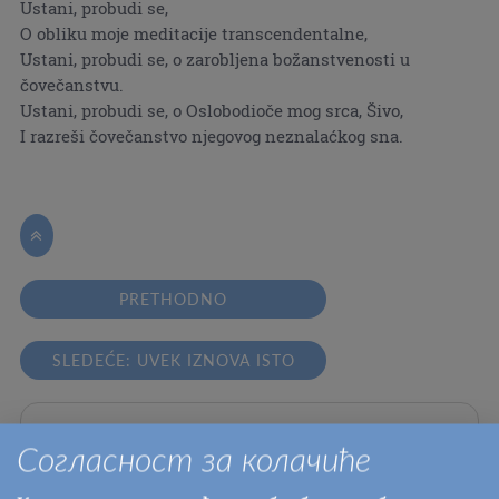
Ustani, probudi se,
O obliku moje meditacije transcendentalne,
Ustani, probudi se, o zarobljena božanstvenosti u
čovečanstvu.
Ustani, probudi se, o Oslobodioče mog srca, Šivo,
I razreši čovečanstvo njegovog neznalaćkog sna.

PRETHODNO
SLEDEĆE: UVEK IZNOVA ISTO
Strane u ovom odeljku:
Согласност за колачиће
Biblioteka